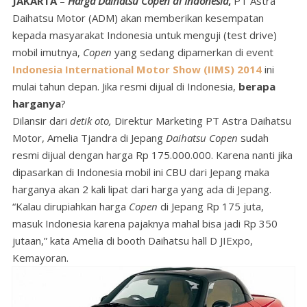
JAKARTA
–
Harga Daihatsu Copen di Indonesia
,
PT Astra
Daihatsu
Motor (ADM) akan memberikan kesempatan
kepada masyarakat Indonesia untuk menguji (test drive)
mobil imutnya,
Copen
yang sedang dipamerkan di event
Indonesia International Motor Show (IIMS) 2014
ini
mulai tahun depan. Jika resmi dijual di Indonesia,
berapa
harganya
?
Dilansir dari
detik oto,
Direktur Marketing PT Astra Daihatsu
Motor, Amelia Tjandra di Jepang
Daihatsu Copen
sudah
resmi dijual dengan harga Rp 175.000.000. Karena nanti jika
dipasarkan di Indonesia mobil ini CBU dari Jepang maka
harganya akan 2 kali lipat dari harga yang ada di Jepang.
“Kalau dirupiahkan harga
Copen
di Jepang Rp 175 juta,
masuk Indonesia karena pajaknya mahal bisa jadi Rp 350
jutaan,” kata Amelia di booth Daihatsu hall D JIExpo,
Kemayoran.