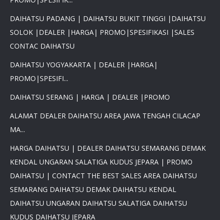
DAIHATSU PADANG | DAIHATSU BUKIT TINGGI |DAIHATSU
SOLOK |DEALER |HARGA| PROMO|SPESIFIKASI |SALES
×
CONTAC DAIHATSU
PROMO DAIHATSU 2025 PAJAK
DAIHATSU YOGYAKARTA | DEALER |HARGA|
0 %BEST DEAL PROMO MURAH
PROMO|SPESIFI...
PROMO TERBATAS STOCK 2025
HARGA SUPER MURAH
DAIHATSU SERANG | HARGA | DEALER |PROMO
Daihatsu Rocky Promo 0% -
PROMO AYLA DP 3 JUTA -
ALAMAT DEALER DAIHATSU AREA JAWA TENGAH CILACAP
PROMO SIGRA DP 6 JUTA -
MA...
PROMO XENIA DP 7 JUTA -
PROMO DISKON TERIOS DP
HARGA DAIHATSU | DEALER DAIHATSU SEMARANG DEMAK
16Jt -SIRION LUXIO GRAN
KENDAL UNGARAN SALATIGA KUDUS JEPARA | PROMO
MAX DP 7 JT HUB
081617289999
DAIHATSU | CONTACT THE BEST SALES AREA DAIHATSU
SEMARANG DAIHATSU DEMAK DAIHATSU KENDAL
DAIHATSU UNGARAN DAIHATSU SALATIGA DAIHATSU
KUDUS DAIHATSU JEPARA