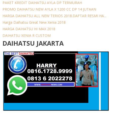
PAKET KREDIT DAIHATSU AYLA DP TERMURAH
PROMO DAIHATSU NEW AYLA X 1200 CC DP 14 JUTAAN
HARGA DAIHATSU ALL NEW TERIOS 2018.DAFTAR RESMI HA...
Harga Daihatsu Great New Xenia 2018
HARGA DAIHATSU HI MAX 2018
DAIHATSU XENIA R CUSTOM
DAIHATSU JAKARTA