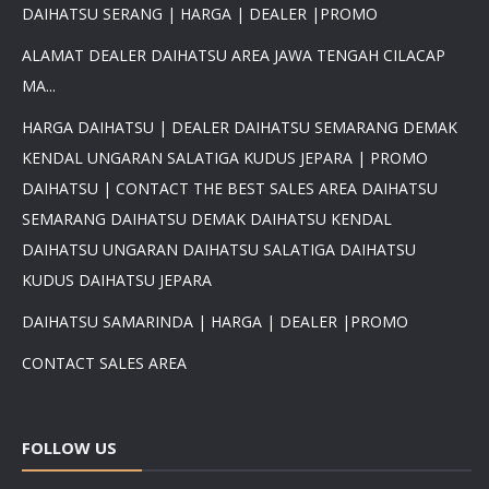
DAIHATSU SERANG | HARGA | DEALER |PROMO
ALAMAT DEALER DAIHATSU AREA JAWA TENGAH CILACAP
MA...
×
HARGA DAIHATSU | DEALER DAIHATSU SEMARANG DEMAK
PROMO DAIHATSU 2025 PAJAK
KENDAL UNGARAN SALATIGA KUDUS JEPARA | PROMO
0 %BEST DEAL PROMO MURAH
PROMO TERBATAS STOCK 2025
DAIHATSU | CONTACT THE BEST SALES AREA DAIHATSU
HARGA SUPER MURAH
SEMARANG DAIHATSU DEMAK DAIHATSU KENDAL
Daihatsu Rocky Promo 0% -
DAIHATSU UNGARAN DAIHATSU SALATIGA DAIHATSU
PROMO AYLA DP 3 JUTA -
PROMO SIGRA DP 6 JUTA -
KUDUS DAIHATSU JEPARA
PROMO XENIA DP 7 JUTA -
PROMO DISKON TERIOS DP
DAIHATSU SAMARINDA | HARGA | DEALER |PROMO
16Jt -SIRION LUXIO GRAN
MAX DP 7 JT HUB
CONTACT SALES AREA
081617289999
FOLLOW US