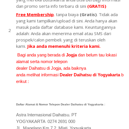
dan promo serta info terbaru di sini
(GRATIS)
Free Membership
.
tanpa biaya
(Gratis)
. Tidak ada
yang kami tampilkan/upload di sini. Anda hanya akan
masuk pada daftar database kami. Keuntungannya
adalah: Anda akan menerima email atau SMS dari
prospek/calon pembeli. yang di teruskan oleh
kami.
Jika anda memenuhi kriteria kami.
Bagi anda yang berada di
Jogja
dan belum tau lokasi
alamat serta nomor telepon
dealer Daihatsu di
Jogja
, ada baiknya
anda melihat informasi
Dealer
Daihatsu di
Yogyakarta
b
erikut :
Daftar Alamat & Nomor Telepon Dealer Daihatsu di
Yogyakarta
:
Astra Internasional Daihatsu. PT
YOGYAKARTA 0274 2691 000
JL. Magelang Km 7,2, Mlati, Yogyakarta