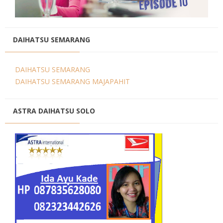
DAIHATSU SEMARANG
×
PROMO DAIHATSU 2025 PAJAK
DAIHATSU SEMARANG
0 %BEST DEAL PROMO MURAH
DAIHATSU SEMARANG MAJAPAHIT
PROMO TERBATAS STOCK 2025
HARGA SUPER MURAH
Daihatsu Rocky Promo 0% -
ASTRA DAIHATSU SOLO
PROMO AYLA DP 3 JUTA -
PROMO SIGRA DP 6 JUTA -
PROMO XENIA DP 7 JUTA -
PROMO DISKON TERIOS DP
16Jt -SIRION LUXIO GRAN
MAX DP 7 JT HUB
081617289999