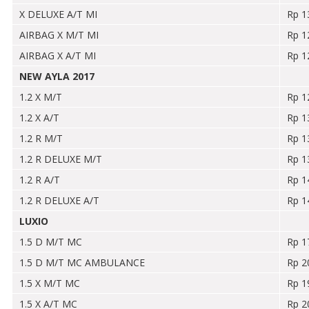
X DELUXE A/T MI
Rp 1
AIRBAG X M/T MI
Rp 1
AIRBAG X A/T MI
Rp 1
NEW AYLA 2017
1.2 X M/T
Rp 1
1.2 X A/T
Rp 1
1.2 R M/T
Rp 1
1.2 R DELUXE M/T
Rp 1
1.2 R A/T
Rp 1
1.2 R DELUXE A/T
Rp 1
LUXIO
1.5 D M/T MC
Rp 1
1.5 D M/T MC AMBULANCE
Rp 2
1.5 X M/T MC
Rp 1
1.5 X A/T MC
Rp 2