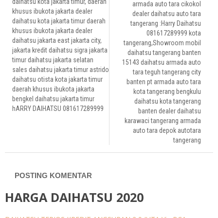
daihatsu kota jakarta timur, daerah
armada auto tara cikokol
khusus ibukota jakarta dealer
dealer daihatsu auto tara
daihatsu kota jakarta timur daerah
tangerang :Harry Daihatsu
khusus ibukota jakarta dealer
081617289999 kota
daihatsu jakarta east jakarta city,
tangerang,Showroom mobil
jakarta kredit daihatsu sigra jakarta
daihatsu tangerang banten
timur daihatsu jakarta selatan
15143 daihatsu armada auto
sales daihatsu jakarta timur astrido
tara teguh tangerang city
daihatsu otista kota jakarta timur
banten pt armada auto tara
daerah khusus ibukota jakarta
kota tangerang bengkulu
bengkel daihatsu jakarta timur
daihatsu kota tangerang
hARRY DAIHATSU 081617289999
banten dealer daihatsu
karawaci tangerang armada
auto tara depok autotara
tangerang
POSTING KOMENTAR
HARGA DAIHATSU 2020