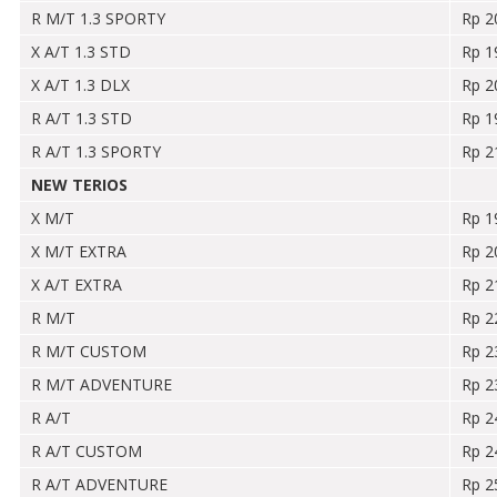
R M/T 1.3 SPORTY
Rp 2
X A/T 1.3 STD
Rp 1
X A/T 1.3 DLX
Rp 2
R A/T 1.3 STD
Rp 1
R A/T 1.3 SPORTY
Rp 2
NEW TERIOS
X M/T
Rp 1
X M/T EXTRA
Rp 2
X A/T EXTRA
Rp 2
R M/T
Rp 2
R M/T CUSTOM
Rp 2
R M/T ADVENTURE
Rp 2
R A/T
Rp 2
R A/T CUSTOM
Rp 2
R A/T ADVENTURE
Rp 2