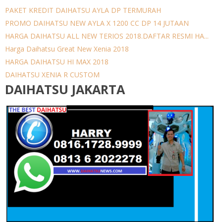
PAKET KREDIT DAIHATSU AYLA DP TERMURAH
PROMO DAIHATSU NEW AYLA X 1200 CC DP 14 JUTAAN
HARGA DAIHATSU ALL NEW TERIOS 2018.DAFTAR RESMI HA...
Harga Daihatsu Great New Xenia 2018
HARGA DAIHATSU HI MAX 2018
DAIHATSU XENIA R CUSTOM
DAIHATSU JAKARTA