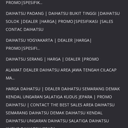
PROMO|SPESIFIK...
DAIHATSU PADANG | DAIHATSU BUKIT TINGGI |DAIHATSU
SOLOK |DEALER |HARGA| PROMO|SPESIFIKASI |SALES
×
CONTAC DAIHATSU
PROMO DAIHATSU 2025 PAJAK
DAIHATSU YOGYAKARTA | DEALER |HARGA|
0 %BEST DEAL PROMO MURAH
PROMO|SPESIFI...
PROMO TERBATAS STOCK 2025
HARGA SUPER MURAH
DAIHATSU SERANG | HARGA | DEALER |PROMO
Daihatsu Rocky Promo 0% -
PROMO AYLA DP 3 JUTA -
ALAMAT DEALER DAIHATSU AREA JAWA TENGAH CILACAP
PROMO SIGRA DP 6 JUTA -
PROMO XENIA DP 7 JUTA -
MA...
PROMO DISKON TERIOS DP
HARGA DAIHATSU | DEALER DAIHATSU SEMARANG DEMAK
16Jt -SIRION LUXIO GRAN
MAX DP 7 JT HUB
KENDAL UNGARAN SALATIGA KUDUS JEPARA | PROMO
081617289999
DAIHATSU | CONTACT THE BEST SALES AREA DAIHATSU
SEMARANG DAIHATSU DEMAK DAIHATSU KENDAL
DAIHATSU UNGARAN DAIHATSU SALATIGA DAIHATSU