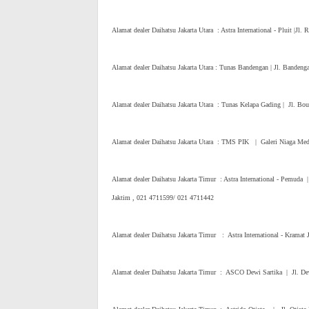
Alamat dealer Daihatsu Jakarta Utara : Astra International - Pluit |J
Alamat dealer Daihatsu Jakarta Utara : Tunas Bandengan | Jl. Bandeng
Alamat dealer Daihatsu Jakarta Utara : Tunas Kelapa Gading | 
Alamat dealer Daihatsu Jakarta Utara : TMS PIK | Galeri Niaga Med
Alamat dealer Daihatsu Jakarta Timur : Astra International - Pemu
Jaktim , 021 4711599/ 021 4711442
Alamat dealer Daihatsu Jakarta Timur : Astra International - Krama
Alamat dealer Daihatsu Jakarta Timur : ASCO Dewi Sartika | Jl. De