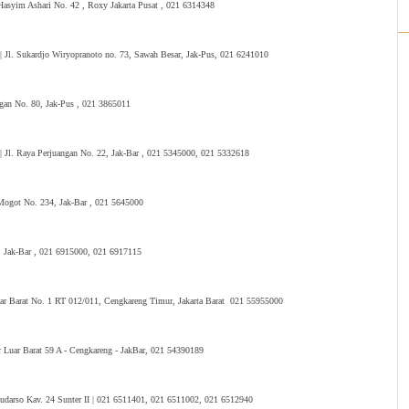
. Hasyim Ashari No. 42 , Roxy Jakarta Pusat , 021 6314348
| Jl. Sukardjo Wiryopranoto no. 73, Sawah Besar, Jak-Pus, 021 6241010
ngan No. 80, Jak-Pus , 021 3865011
 | Jl. Raya Perjuangan No. 22, Jak-Bar , 021 5345000, 021 5332618
 Mogot No. 234, Jak-Bar , 021 5645000
A, Jak-Bar , 021 6915000, 021 6917115
Luar Barat No. 1 RT 012/011, Cengkareng Timur, Jakarta Barat 021 55955000
r Luar Barat 59 A - Cengkareng - JakBar, 021 54390189
 Sudarso Kav. 24 Sunter II | 021 6511401, 021 6511002, 021 6512940