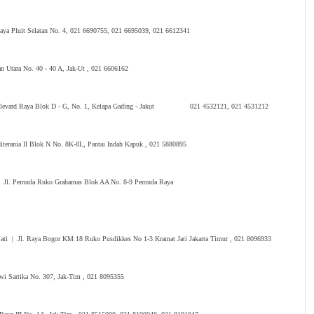
l. Raya Pluit Selatan No. 4, 021 6690755, 021 6695039, 021 6612341
an Utara No. 40 - 40 A, Jak-Ut , 021 6606162
Jl. Boulevard Raya Blok D - G, No. 1, Kelapa Gading - Jakut 021 4532121, 021 4531212
iterania II Blok N No. 8K-8L, Pantai Indah Kapuk , 021 5880895
da | Jl. Pemuda Ruko Grahamas Blok AA No. 8-9 Pemuda Raya
t Jati | Jl. Raya Bogor KM 18 Ruko Pusdikkes No 1-3 Kramat Jati Jakarta Timur , 021 8096933
wi Sartika No. 307, Jak-Tim , 021 8095355