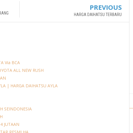
PREVIOUS
ERANG
HARGA DAIHATSU TERBARU
A Via BCA
OYOTA ALL NEW RUSH
AAN
YLA | HARGA DAIHATSU AYLA
H SEINDONESIA
AH
14 JUTAAN
AR RESMI HA...