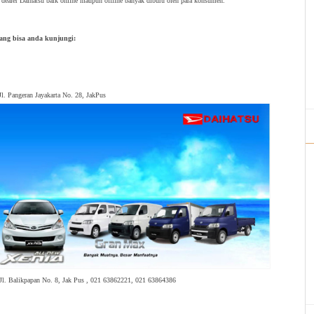
 dealer Daihatsu baik online maupun offline banyak diburu oleh para konsumen.
yang bisa anda kunjungi:
 Jl. Pangeran Jayakarta No. 28, JakPus
| Jl. Balikpapan No. 8, Jak Pus , 021 63862221, 021 63864386