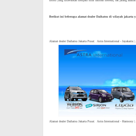
mobil yang ditawarkan menjadi nilai tambah mereka, tak jarang alamat
Berikut ini beberapa alamat dealer Daihatsu di wilayah jakarta 
Alamat dealer Daihatsu Jakarta Pusat: Astra International - Jayakarta |
Alamat dealer Daihatsu Jakarta Pusat: Astra International - Harmony 