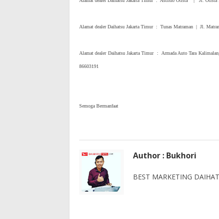
Alamat dealer Daihatsu Jakarta Timur : Astrido Otista | Jl. Otist
Alamat dealer Daihatsu Jakarta Timur : Tunas Matraman | Jl. Matr
Alamat dealer Daihatsu Jakarta Timur : Armada Auto Tara Kalimalang
86603191
Semoga Bermanfaat
Author : Bukhori
BEST MARKETING DAIHATS