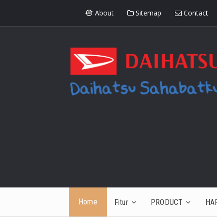
About
Sitemap
Contact
Home
Fitur
PRODUCT
HA