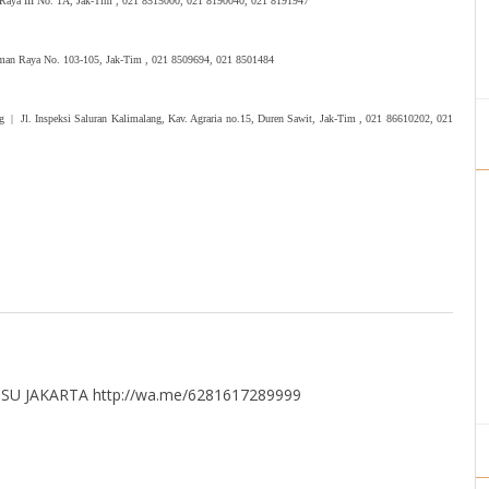
a Raya III No. 1A, Jak-Tim , 021 8515000, 021 8190040, 021 8191947
aman Raya No. 103-105, Jak-Tim , 021 8509694, 021 8501484
 | Jl. Inspeksi Saluran Kalimalang, Kav. Agraria no.15, Duren Sawit, Jak-Tim , 021 86610202, 021
U JAKARTA http://wa.me/6281617289999