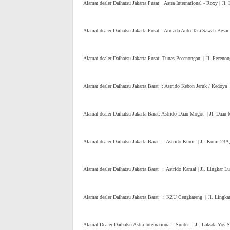
Alamat dealer Daihatsu Jakarta Pusat: Astra International - Roxy | Jl
Alamat dealer Daihatsu Jakarta Pusat: Armada Auto Tara Sawah Besar 
Alamat dealer Daihatsu Jakarta Pusat: Tunas Pecenongan | Jl. Peceno
Alamat dealer Daihatsu Jakarta Barat : Astrido Kebon Jeruk / Kedoya
Alamat dealer Daihatsu Jakarta Barat: Astrido Daan Mogot | Jl. Daan
Alamat dealer Daihatsu Jakarta Barat : Astrido Kunir | Jl. Kunir 23
Alamat dealer Daihatsu Jakarta Barat : Astrido Kamal | Jl. Lingkar 
Alamat dealer Daihatsu Jakarta Barat : KZU Cengkareng | Jl. Lingka
Alamat Dealer Daihatsu Astra International - Sunter : Jl. Laksda Yos